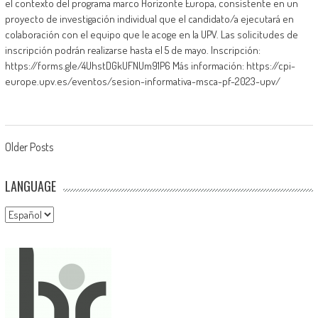
el contexto del programa marco Horizonte Europa, consistente en un
proyecto de investigación individual que el candidato/a ejecutará en
colaboración con el equipo que le acoge en la UPV. Las solicitudes de
inscripción podrán realizarse hasta el 5 de mayo. Inscripción:
https://forms.gle/4UhstDGkUFNUm91P6 Más información: https://cpi-
europe.upv.es/eventos/sesion-informativa-msca-pf-2023-upv/
Navegación
Older Posts
de
LANGUAGE
entradas
Language