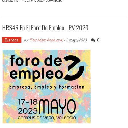
01945E_FLY_MSCFP_upd2-1Download
HRS4R En El Foro De Empleo UPV 2023
Eventos
0
por
Piotr Adam Andruczyk
-
3 mayo, 2023