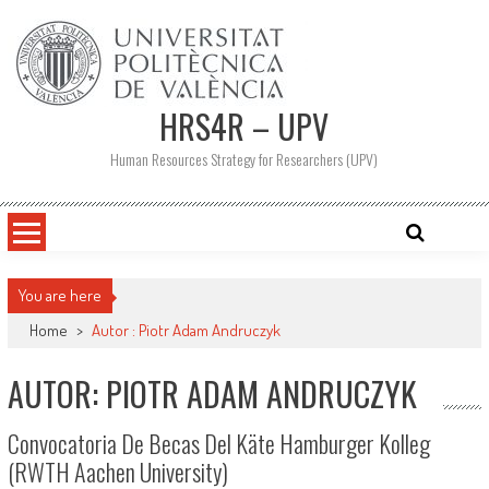
Saltar
al
contenido
HRS4R – UPV
Human Resources Strategy for Researchers (UPV)
You are here
Home
>
Autor : Piotr Adam Andruczyk
AUTOR:
PIOTR ADAM ANDRUCZYK
Convocatoria De Becas Del Käte Hamburger Kolleg
(RWTH Aachen University)