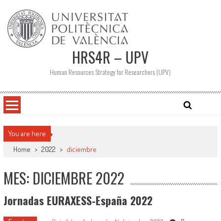
Saltar
al
contenido
HRS4R – UPV
Human Resources Strategy for Researchers (UPV)
You are here
Home
>
2022
>
diciembre
MES: DICIEMBRE 2022
Jornadas EURAXESS-España 2022