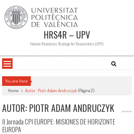
Saltar
al
contenido
HRS4R – UPV
Human Resources Strategy for Researchers (UPV)
You are here
Home
>
Autor : Piotr Adam Andruczyk
(Página 2)
AUTOR:
PIOTR ADAM ANDRUCZYK
II Jornada CPI EUROPE: MISIONES DE HORIZONTE
EUROPA