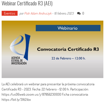
Webinar Certificado R3 (AEI)
Eventos
0
por
Piotr Adam Andruczyk
-
16 febrero, 2023
La AEI celebrará un webinar para presentar la próxima convocatoria
Certificado R3 - 2023. Fecha: 22 febrero - 12:00 h. Participación:
https://us06web.zoom.us/j/87856230930 Ficha convocatoria:
https://bit.ly/3Xt2ibx