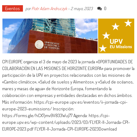
Eventos
0
por
Piotr Adam Andruczyk
-
2 mayo, 2023
CPI EUROPE organiza el 3 de mayo de 2023 la jornada «OPORTUNIDADES DE
COLABORACIÓN EN LAS MISIONES DE HORIZONTE EUROPA» para promover la
participación de la UPV en proyectos relacionados con las misiones de
«Cambio climático», «Salud de suelos y Alimentos», y «Salud de océanos,
mares y masas de agua» de Horizonte Europa, fomentando la
colaboración con empresas y entidades destacadas en dichos ámbitos.
Más información: https://cpi-europe.upv.es/eventos/ii-jornada-cpi-
europe-2023-eumissions/ Inscripción:
https://forms.gle/hCX7jmv9V833Wuj77 Agenda: https://cpi-
europe.upv.es/wp-content/uploads/2023/03/FLYER-II-Jornada-CPI-
EUROPE-2023.pdf FLYER-II-Jornada-CPI-EUROPE-2023Download