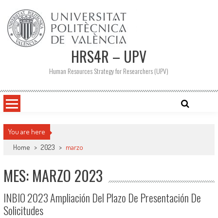
Saltar
al
contenido
HRS4R – UPV
Human Resources Strategy for Researchers (UPV)
You are here
Home
>
2023
>
marzo
MES: MARZO 2023
INBIO 2023 Ampliación Del Plazo De Presentación De
Solicitudes