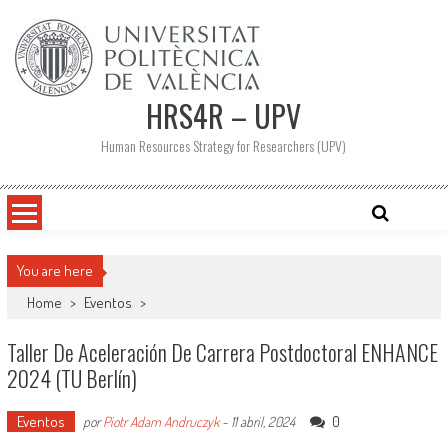
Saltar
al
contenido
HRS4R – UPV
Human Resources Strategy for Researchers (UPV)
You are here
Home
>
Eventos
>
Taller De Aceleración De Carrera Postdoctoral ENHANCE
2024 (TU Berlín)
Eventos
0
por
Piotr Adam Andruczyk
-
11 abril, 2024