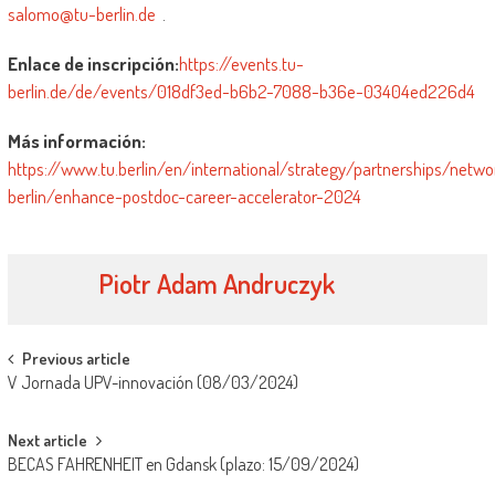
salomo@tu-berlin.de
.
Enlace de inscripción:
https://events.tu-
berlin.de/de/events/018df3ed-b6b2-7088-b36e-03404ed226d4
Más información:
https://www.tu.berlin/en/international/strategy/partnerships/net
berlin/enhance-postdoc-career-accelerator-2024
Piotr Adam Andruczyk
Navegación
Previous article
V Jornada UPV-innovación (08/03/2024)
de
entradas
Next article
BECAS FAHRENHEIT en Gdansk (plazo: 15/09/2024)