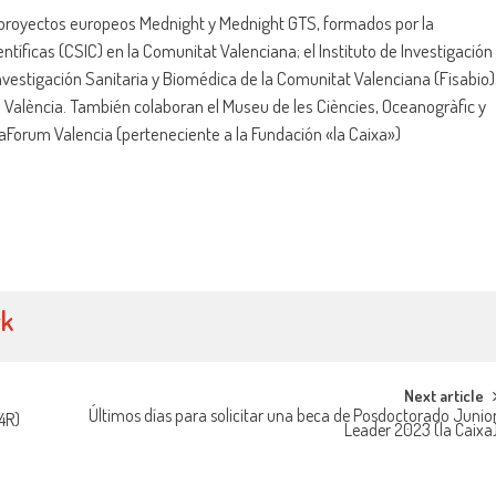
s proyectos europeos Mednight y Mednight GTS, formados por la
tíficas (CSIC) en la Comunitat Valenciana; el Instituto de Investigación
Investigación Sanitaria y Biomédica de la Comunitat Valenciana (Fisabio)
 de València. También colaboran el Museu de les Ciències, Oceanogràfic y
xaForum Valencia (perteneciente a la Fundación «la Caixa»)
yk
Next article
Últimos días para solicitar una beca de Posdoctorado Junio
4R)
Leader 2023 (la Caixa