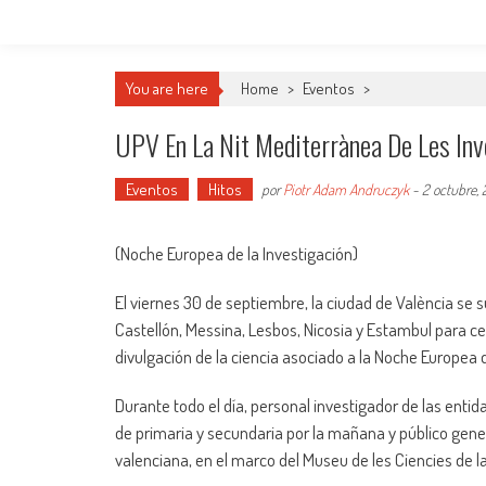
You are here
Home
>
Eventos
>
UPV En La Nit Mediterrànea De Les In
Eventos
Hitos
por
Piotr Adam Andruczyk
-
2 octubre,
(Noche Europea de la Investigación)
El viernes 30 de septiembre, la ciudad de València se 
Castellón, Messina, Lesbos, Nicosia y Estambul para cel
divulgación de la ciencia asociado a la Noche Europea d
Durante todo el día, personal investigador de las entid
de primaria y secundaria por la mañana y público general
valenciana, en el marco del Museu de les Ciencies de la 