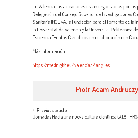
En València, las actividades están organizadas por lo
Delegación del Consejo Superior de Investigaciones Cien
Sanitaria INCLIVA; la Fundación para el Fomento de la 
la Universitat de València y la Universitat Politècnica
Esciencia Eventos Científicos en colaboración con Cai
Más información:
https://mednight.eu/valencia/?lang=es
Piotr Adam Andrucz
Navegación
Previous article
Jornadas Hacia una nueva cultura científica (A1.8.1 HRS
de
entradas