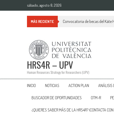
Saltar
sábado, agosto 8, 2026
al
contenido
Convocatoria de becas del Käte
MÁS RECIENTE
HRS4R – UPV
Human Resources Strategy for Researchers (UPV)
INICIO
NOTICIAS
ACTION PLAN
ANÁLISIS
BUSCADOR DE OPORTUNIDADES
OTM-R
P
¿QUIERES SABER MÁS DE LA HRS4R? ¡CONTACTA CON