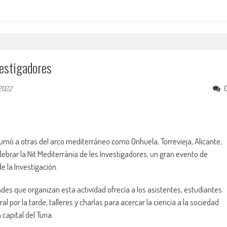
vestigadores
 2022
sumó a otras del arco mediterráneo como Orihuela, Torrevieja, Alicante,
ebrar la Nit Mediterrània de les Investigadores, un gran evento de
e la Investigación.
ades que organizan esta actividad ofrecía a los asistentes, estudiantes
 por la tarde, talleres y charlas para acercar la ciencia a la sociedad
capital del Turia.