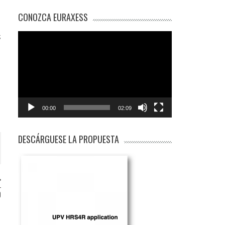
CONOZCA EURAXESS
;
Reproductor
de
vídeo
00:00
02:09
DESCÁRGUESE LA PROPUESTA
r
)