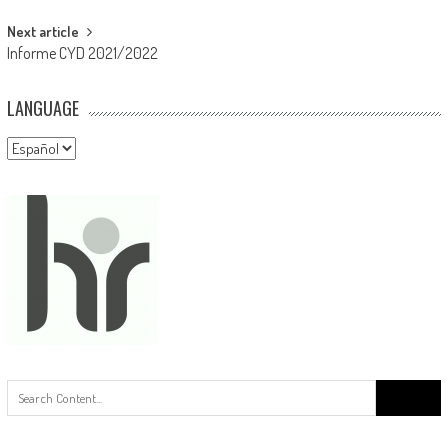
entradas
Next article
Informe CYD 2021/2022
LANGUAGE
Language
Buscar: