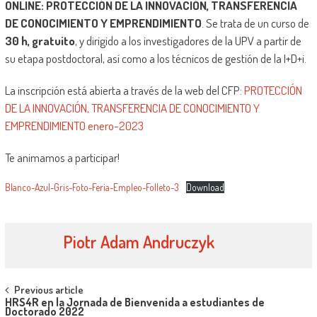
ONLINE: PROTECCIÓN DE LA INNOVACIÓN, TRANSFERENCIA
DE CONOCIMIENTO Y EMPRENDIMIENTO
. Se trata de un curso de
30 h, gratuito
, y dirigido a los investigadores de la UPV a partir de
su etapa postdoctoral, así como a los técnicos de gestión de la I+D+i.
La inscripción está abierta a través de la web del CFP:
PROTECCIÓN
DE LA INNOVACIÓN, TRANSFERENCIA DE CONOCIMIENTO Y
EMPRENDIMIENTO enero-2023
Te animamos a participar!
Blanco-Azul-Gris-Foto-Feria-Empleo-Folleto-3
Download
Piotr Adam Andruczyk
Navegación
Previous article
HRS4R en la Jornada de Bienvenida a estudiantes de
de
Doctorado 2022