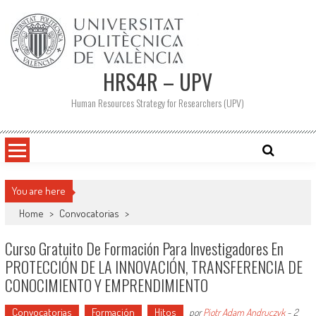
Saltar
al
contenido
HRS4R – UPV
Human Resources Strategy for Researchers (UPV)
You are here
Home
>
Convocatorias
>
Curso Gratuito De Formación Para Investigadores En
PROTECCIÓN DE LA INNOVACIÓN, TRANSFERENCIA DE
CONOCIMIENTO Y EMPRENDIMIENTO
Convocatorias
Formación
Hitos
por
Piotr Adam Andruczyk
-
2