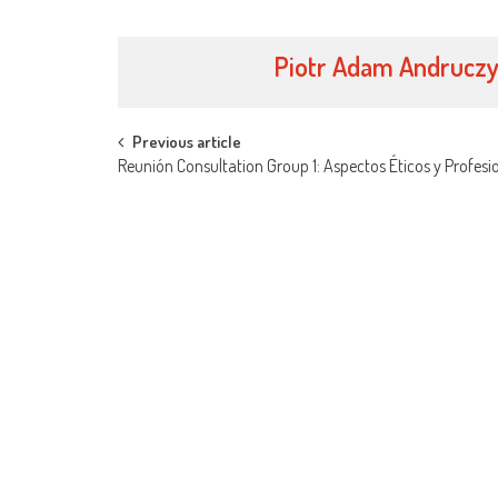
Piotr Adam Andrucz
Navegación
Previous article
Reunión Consultation Group 1: Aspectos Éticos y Profesi
de
entradas