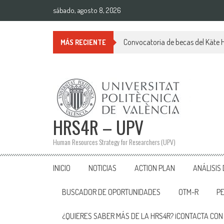
Saltar
sábado, agosto 8, 2026
al
contenido
Convocatoria de becas del Käte
MÁS RECIENTE
HRS4R – UPV
Human Resources Strategy for Researchers (UPV)
INICIO
NOTICIAS
ACTION PLAN
ANÁLISIS
BUSCADOR DE OPORTUNIDADES
OTM-R
P
¿QUIERES SABER MÁS DE LA HRS4R? ¡CONTACTA CON