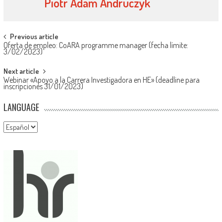
Piotr Adam Andruczyk
Navegación
Previous article
Oferta de empleo: CoARA programme manager (fecha límite:
de
3/02/2023)
entradas
Next article
Webinar «Apoyo a la Carrera Investigadora en HE» (deadline para
inscripciones 31/01/2023)
LANGUAGE
Language