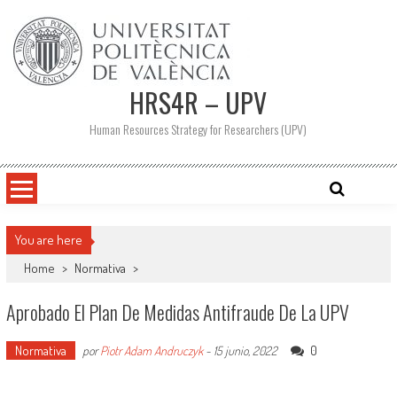
Saltar
al
contenido
HRS4R – UPV
Human Resources Strategy for Researchers (UPV)
You are here
Home
>
Normativa
>
Aprobado El Plan De Medidas Antifraude De La UPV
Normativa
0
por
Piotr Adam Andruczyk
-
15 junio, 2022