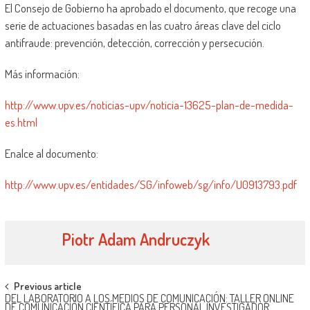
El Consejo de Gobierno ha aprobado el documento, que recoge una
serie de actuaciones basadas en las cuatro áreas clave del ciclo
antifraude: prevención, detección, corrección y persecución.
Más información:
http://www.upv.es/noticias-upv/noticia-13625-plan-de-medida-
es.html
Enalce al documento:
http://www.upv.es/entidades/SG/infoweb/sg/info/U0913793.pdf
Piotr Adam Andruczyk
Navegación
Previous article
DEL LABORATORIO A LOS MEDIOS DE COMUNICACIÓN: TALLER ONLINE
DE COMUNICACIÓN CIENTÍFICA PARA PERSONAL INVESTIGADOR.